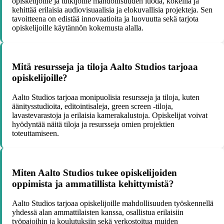
opiskelijoille ja tutkijoille mahdollisuuden luoda, kokeilla ja
kehittää erilaisia audiovisuaalisia ja elokuvallisia projekteja. Sen
tavoitteena on edistää innovaatioita ja luovuutta sekä tarjota
opiskelijoille käytännön kokemusta alalla.
Mitä resursseja ja tiloja Aalto Studios tarjoaa
opiskelijoille?
Aalto Studios tarjoaa monipuolisia resursseja ja tiloja, kuten
äänitysstudioita, editointisaleja, green screen -tiloja,
lavastevarastoja ja erilaisia kamerakalustoja. Opiskelijat voivat
hyödyntää näitä tiloja ja resursseja omien projektien
toteuttamiseen.
Miten Aalto Studios tukee opiskelijoiden
oppimista ja ammatillista kehittymistä?
Aalto Studios tarjoaa opiskelijoille mahdollisuuden työskennellä
yhdessä alan ammattilaisten kanssa, osallistua erilaisiin
työpajoihin ja koulutuksiin sekä verkostoitua muiden