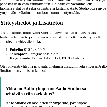
panostaa kestävään suunnitteluun. He haluavat varmistaa, että
luomansa tilat ovat sekä kauniita että kestäviä. Aalto Studio ottaa myös
ympäristönäkökulmat huomioon suunnittelutyössään.
Yhteystiedot ja Lisätietoa
Jos olet kiinnostunut Aalto Studion palveluista tai haluaisit saada
lisätietoa heidän tarjoamistaan ratkaisuista, voit ottaa heihin yhteyttä
alla olevilla yhteystiedoilla:
Puhelin:
010 123 4567
Sähköposti:
info@aaltostudio.fi
Käyntiosoite:
Esimerkkikatu 123, 00100 Helsinki
Ota rohkeasti yhteyttä ja toteuta unelmiesi tilasuunnittelu yhdessä Aalto
Studion ammattilaisten kanssa!
Mikä on Aalto-yliopiston Aalto Studiossa
tehtävän työn tarkoitus?
Aalto Studios on monitieteinen ympäristö, joka tarjoaa