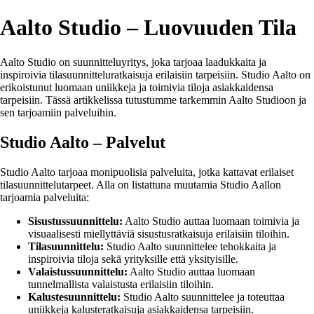
Aalto Studio – Luovuuden Tila
Aalto Studio on suunnitteluyritys, joka tarjoaa laadukkaita ja
inspiroivia tilasuunnitteluratkaisuja erilaisiin tarpeisiin. Studio Aalto on
erikoistunut luomaan uniikkeja ja toimivia tiloja asiakkaidensa
tarpeisiin. Tässä artikkelissa tutustumme tarkemmin Aalto Studioon ja
sen tarjoamiin palveluihin.
Studio Aalto – Palvelut
Studio Aalto tarjoaa monipuolisia palveluita, jotka kattavat erilaiset
tilasuunnittelutarpeet. Alla on listattuna muutamia Studio Aallon
tarjoamia palveluita:
Sisustussuunnittelu:
Aalto Studio auttaa luomaan toimivia ja
visuaalisesti miellyttäviä sisustusratkaisuja erilaisiin tiloihin.
Tilasuunnittelu:
Studio Aalto suunnittelee tehokkaita ja
inspiroivia tiloja sekä yrityksille että yksityisille.
Valaistussuunnittelu:
Aalto Studio auttaa luomaan
tunnelmallista valaistusta erilaisiin tiloihin.
Kalustesuunnittelu:
Studio Aalto suunnittelee ja toteuttaa
uniikkeja kalusteratkaisuja asiakkaidensa tarpeisiin.