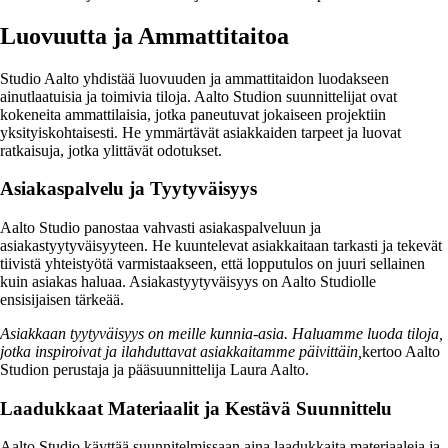
Luovuutta ja Ammattitaitoa
Studio Aalto yhdistää luovuuden ja ammattitaidon luodakseen
ainutlaatuisia ja toimivia tiloja. Aalto Studion suunnittelijat ovat
kokeneita ammattilaisia, jotka paneutuvat jokaiseen projektiin
yksityiskohtaisesti. He ymmärtävät asiakkaiden tarpeet ja luovat
ratkaisuja, jotka ylittävät odotukset.
Asiakaspalvelu ja Tyytyväisyys
Aalto Studio panostaa vahvasti asiakaspalveluun ja
asiakastyytyväisyyteen. He kuuntelevat asiakkaitaan tarkasti ja tekevät
tiivistä yhteistyötä varmistaakseen, että lopputulos on juuri sellainen
kuin asiakas haluaa. Asiakastyytyväisyys on Aalto Studiolle
ensisijaisen tärkeää.
Asiakkaan tyytyväisyys on meille kunnia-asia. Haluamme luoda tiloja,
jotka inspiroivat ja ilahduttavat asiakkaitamme päivittäin,
kertoo Aalto
Studion perustaja ja pääsuunnittelija Laura Aalto.
Laadukkaat Materiaalit ja Kestävä Suunnittelu
Aalto Studio käyttää suunnitelmissaan aina laadukkaita materiaaleja ja