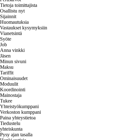
Tietoja toimittajista
Osallistu nyt
Sijainnit
Huomautuksia
Vastaukset kysymyksiin
Vianetsintä
Syöte
Job
Anna vinkki
Jäsen
Minun sivuni
Maksu
Tariffit
Ominaisuudet
Moduulit
Koordinointi
Mainostaja
Tukee
Yhteistyökumppani
Verkoston kumppani
Paina yhteystietoa
Tiedustelu
yhteiskunta
Pysy ajan tasalla