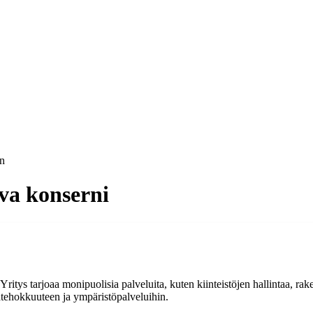
n
va konserni
itys tarjoaa monipuolisia palveluita, kuten kiinteistöjen hallintaa, ra
giatehokkuuteen ja ympäristöpalveluihin.