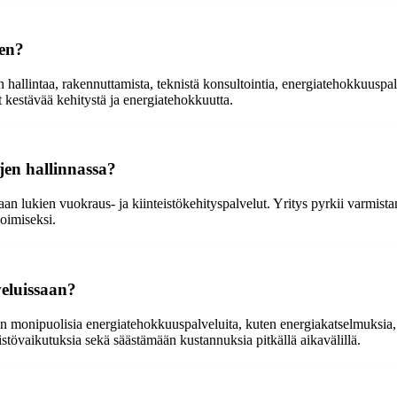
een?
n hallintaa, rakennuttamista, teknistä konsultointia, energiatehokkuuspal
at kestävää kehitystä ja energiatehokkuutta.
jen hallinnassa?
an lukien vuokraus- ja kiinteistökehityspalvelut. Yritys pyrkii varmist
moimiseksi.
eluissaan?
n monipuolisia energiatehokkuuspalveluita, kuten energiakatselmuksia,
stövaikutuksia sekä säästämään kustannuksia pitkällä aikavälillä.