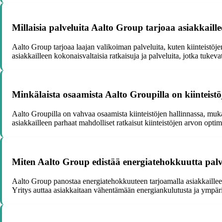
Millaisia palveluita Aalto Group tarjoaa asiakkaill
Aalto Group tarjoaa laajan valikoiman palveluita, kuten kiinteistöje
asiakkailleen kokonaisvaltaisia ratkaisuja ja palveluita, jotka tukev
Minkälaista osaamista Aalto Groupilla on kiinteistö
Aalto Groupilla on vahvaa osaamista kiinteistöjen hallinnassa, muka
asiakkailleen parhaat mahdolliset ratkaisut kiinteistöjen arvon opti
Miten Aalto Group edistää energiatehokkuutta palv
Aalto Group panostaa energiatehokkuuteen tarjoamalla asiakkaillee
Yritys auttaa asiakkaitaan vähentämään energiankulutusta ja ympäri