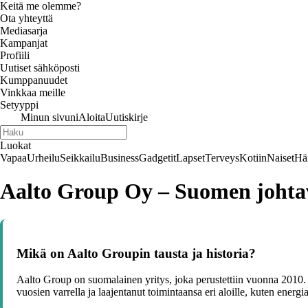
Keitä me olemme?
Ota yhteyttä
Mediasarja
Kampanjat
Profiili
Uutiset sähköposti
Kumppanuudet
Vinkkaa meille
Setyyppi
Minun sivuni
Aloita
Uutiskirje
Luokat
Vapaa
Urheilu
Seikkailu
Business
Gadgetit
Lapset
Terveys
Kotiin
Naiset
Hä
Aalto Group Oy – Suomen johta
Mikä on Aalto Groupin tausta ja historia?
Aalto Group on suomalainen yritys, joka perustettiin vuonna 2010. Yr
vuosien varrella ja laajentanut toimintaansa eri aloille, kuten ener