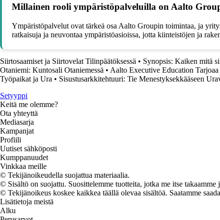
Millainen rooli ympäristöpalveluilla on Aalto Grou
Ympäristöpalvelut ovat tärkeä osa Aalto Groupin toimintaa, ja yrity
ratkaisuja ja neuvontaa ympäristöasioissa, jotta kiinteistöjen ja r
Siirtosaamiset ja Siirtovelat Tilinpäätöksessä
•
Synopsis: Kaiken mitä sin
Otaniemi: Kuntosali Otaniemessä
•
Aalto Executive Education Tarjoaa
Työpaikat ja Ura
•
Sisustusarkkitehtuuri: Tie Menestyksekkääseen Ura
Setyyppi
Keitä me olemme?
Ota yhteyttä
Mediasarja
Kampanjat
Profiili
Uutiset sähköposti
Kumppanuudet
Vinkkaa meille
© Tekijänoikeudella suojattua materiaalia.
© Sisältö on suojattu. Suosittelemme tuotteita, jotka me itse takaamme 
© Tekijänoikeus koskee kaikkea täällä olevaa sisältöä. Saatamme saada os
Lisätietoja meistä
Alku
Perusarvot