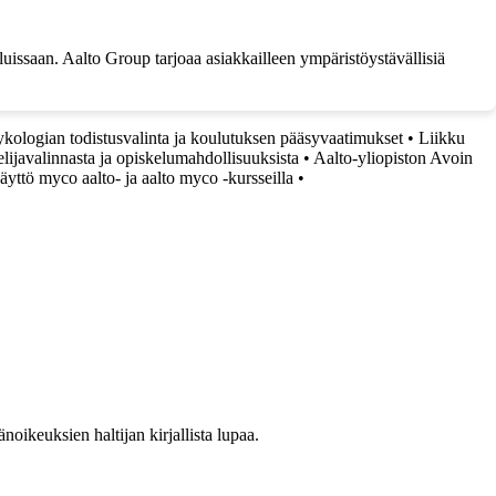
luissaan. Aalto Group tarjoaa asiakkailleen ympäristöystävällisiä
ykologian todistusvalinta ja koulutuksen pääsyvaatimukset
•
Liikku
elijavalinnasta ja opiskelumahdollisuuksista
•
Aalto-yliopiston Avoin
yttö myco aalto- ja aalto myco -kursseilla
•
oikeuksien haltijan kirjallista lupaa.