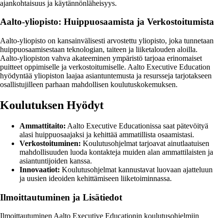
ajankohtaisuus ja käytännönläheisyys.
Aalto-yliopisto: Huippuosaamista ja Verkostoitumista
Aalto-yliopisto on kansainvälisesti arvostettu yliopisto, joka tunnetaan
huippuosaamisestaan teknologian, taiteen ja liiketalouden aloilla.
Aalto-yliopiston vahva akateeminen ympäristö tarjoaa erinomaiset
puitteet oppimiselle ja verkostoitumiselle. Aalto Executive Education
hyödyntää yliopiston laajaa asiantuntemusta ja resursseja tarjotakseen
osallistujilleen parhaan mahdollisen koulutuskokemuksen.
Koulutuksen Hyödyt
Ammattitaito:
Aalto Executive Educationissa saat pätevöityä
alasi huippuosaajaksi ja kehittää ammatillista osaamistasi.
Verkostoituminen:
Koulutusohjelmat tarjoavat ainutlaatuisen
mahdollisuuden luoda kontakteja muiden alan ammattilaisten ja
asiantuntijoiden kanssa.
Innovaatiot:
Koulutusohjelmat kannustavat luovaan ajatteluun
ja uusien ideoiden kehittämiseen liiketoiminnassa.
Ilmoittautuminen ja Lisätiedot
Ilmoittautuminen Aalto Executive Educationin koulutusohjelmiin