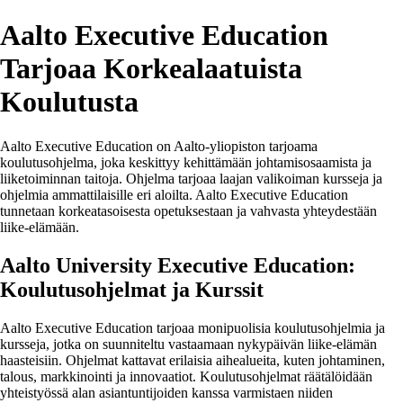
Aalto Executive Education
Tarjoaa Korkealaatuista
Koulutusta
Aalto Executive Education on Aalto-yliopiston tarjoama
koulutusohjelma, joka keskittyy kehittämään johtamisosaamista ja
liiketoiminnan taitoja. Ohjelma tarjoaa laajan valikoiman kursseja ja
ohjelmia ammattilaisille eri aloilta. Aalto Executive Education
tunnetaan korkeatasoisesta opetuksestaan ja vahvasta yhteydestään
liike-elämään.
Aalto University Executive Education:
Koulutusohjelmat ja Kurssit
Aalto Executive Education tarjoaa monipuolisia koulutusohjelmia ja
kursseja, jotka on suunniteltu vastaamaan nykypäivän liike-elämän
haasteisiin. Ohjelmat kattavat erilaisia aihealueita, kuten johtaminen,
talous, markkinointi ja innovaatiot. Koulutusohjelmat räätälöidään
yhteistyössä alan asiantuntijoiden kanssa varmistaen niiden