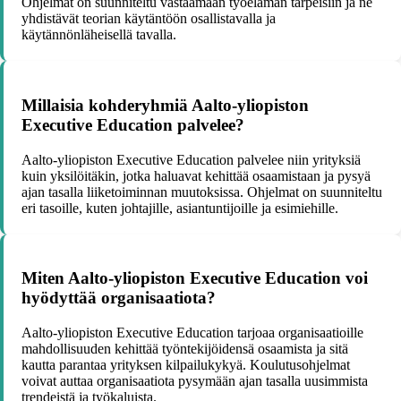
Ohjelmat on suunniteltu vastaamaan työelämän tarpeisiin ja ne
yhdistävät teorian käytäntöön osallistavalla ja
käytännönläheisellä tavalla.
Millaisia kohderyhmiä Aalto-yliopiston
Executive Education palvelee?
Aalto-yliopiston Executive Education palvelee niin yrityksiä
kuin yksilöitäkin, jotka haluavat kehittää osaamistaan ja pysyä
ajan tasalla liiketoiminnan muutoksissa. Ohjelmat on suunniteltu
eri tasoille, kuten johtajille, asiantuntijoille ja esimiehille.
Miten Aalto-yliopiston Executive Education voi
hyödyttää organisaatiota?
Aalto-yliopiston Executive Education tarjoaa organisaatioille
mahdollisuuden kehittää työntekijöidensä osaamista ja sitä
kautta parantaa yrityksen kilpailukykyä. Koulutusohjelmat
voivat auttaa organisaatiota pysymään ajan tasalla uusimmista
trendeistä ja työkaluista.