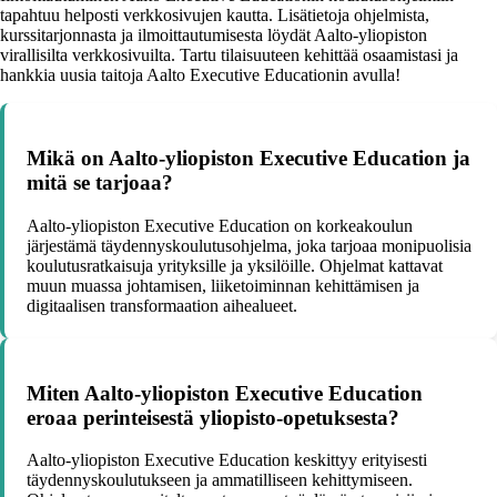
tapahtuu helposti verkkosivujen kautta. Lisätietoja ohjelmista,
kurssitarjonnasta ja ilmoittautumisesta löydät Aalto-yliopiston
virallisilta verkkosivuilta. Tartu tilaisuuteen kehittää osaamistasi ja
hankkia uusia taitoja Aalto Executive Educationin avulla!
Mikä on Aalto-yliopiston Executive Education ja
mitä se tarjoaa?
Aalto-yliopiston Executive Education on korkeakoulun
järjestämä täydennyskoulutusohjelma, joka tarjoaa monipuolisia
koulutusratkaisuja yrityksille ja yksilöille. Ohjelmat kattavat
muun muassa johtamisen, liiketoiminnan kehittämisen ja
digitaalisen transformaation aihealueet.
Miten Aalto-yliopiston Executive Education
eroaa perinteisestä yliopisto-opetuksesta?
Aalto-yliopiston Executive Education keskittyy erityisesti
täydennyskoulutukseen ja ammatilliseen kehittymiseen.